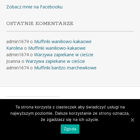
Zobacz mnie na Facebooku
OSTATNIE KOMENTARZE
admin1674
o
Muffinki waniliowo-kakaowe
Karolina
o
Muffinki waniliowo-kakaowe
admin1674
o
Warzywa zapiekane w cieście
Joanna
o
Warzywa zapiekane w cieście
admin1674
o
Muffinki bardzo marchewkowe
Szukaj:
Ta strona korzysta z ciasteczek aby świadczyć usługi na
najwyższym poziomie. Dalsze korzystanie ze strony oznacza,
że zgadzasz się na ich użycie.
Powered by
WordPress
&
Portfolio
.
Zgoda