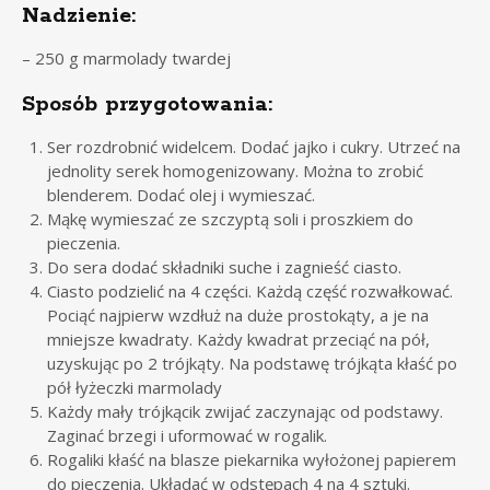
Nadzienie:
– 250 g marmolady twardej
Sposób przygotowania:
Ser rozdrobnić widelcem. Dodać jajko i cukry. Utrzeć na
jednolity serek homogenizowany. Można to zrobić
blenderem. Dodać olej i wymieszać.
Mąkę wymieszać ze szczyptą soli i proszkiem do
pieczenia.
Do sera dodać składniki suche i zagnieść ciasto.
Ciasto podzielić na 4 części. Każdą część rozwałkować.
Pociąć najpierw wzdłuż na duże prostokąty, a je na
mniejsze kwadraty. Każdy kwadrat przeciąć na pół,
uzyskując po 2 trójkąty. Na podstawę trójkąta kłaść po
pół łyżeczki marmolady
Każdy mały trójkącik zwijać zaczynając od podstawy.
Zaginać brzegi i uformować w rogalik.
Rogaliki kłaść na blasze piekarnika wyłożonej papierem
do pieczenia. Układać w odstępach 4 na 4 sztuki.