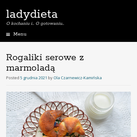
ladydieta
O kochaniu i… O gotowaniu…
Menu
S
k
i
Rogaliki serowe z
p
marmoladą
t
o
Posted
5 grudnia 2021
by
Ola Czarnewicz-Kamińska
c
o
n
t
e
n
t