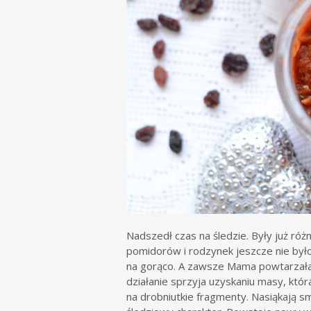
Nadszedł czas na śledzie. Były już róż
pomidorów i rodzynek jeszcze nie było
na gorąco. A zawsze Mama powtarzała, ż
działanie sprzyja uzyskaniu masy, któr
na drobniutkie fragmenty. Nasiąkają s