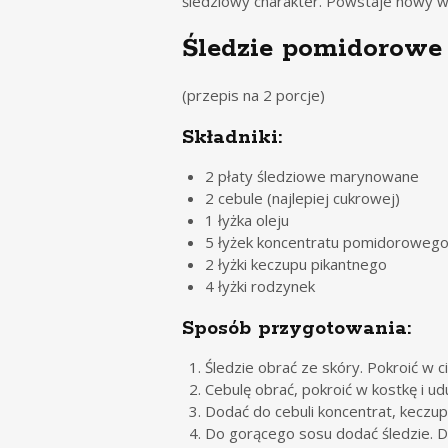
śledziowy charakter. Powstaje nowy w
Śledzie pomidorowe
(przepis na 2 porcje)
Składniki:
2 płaty śledziowe marynowane
2 cebule (najlepiej cukrowej)
1 łyżka oleju
5 łyżek koncentratu pomidoroweg
2 łyżki keczupu pikantnego
4 łyżki rodzynek
Sposób przygotowania:
Śledzie obrać ze skóry. Pokroić w ci
Cebulę obrać, pokroić w kostkę i udu
Dodać do cebuli koncentrat, keczup
Do gorącego sosu dodać śledzie. D