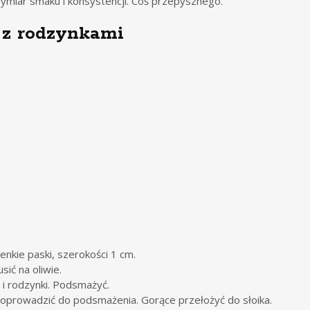
ymiar smaku i konsystencji. Coś przepysznego.
 z rodzynkami
o
enkie paski, szerokości 1 cm.
sić na oliwie.
 i rodzynki. Podsmażyć.
oprowadzić do podsmażenia. Gorące przełożyć do słoika.