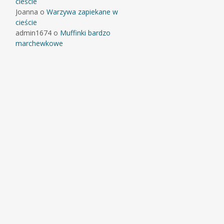
cieście
Joanna
o
Warzywa zapiekane w
cieście
admin1674
o
Muffinki bardzo
marchewkowe