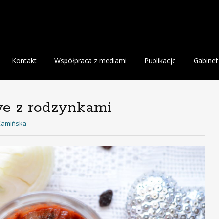
Kontakt
Współpraca z mediami
Publikacje
Gabinet
we z rodzynkami
Kamińska