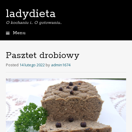
ladydieta
O kochaniu i… O gotowaniu…
Menu
S
k
i
Pasztet drobiowy
p
t
Posted
14 lutego 2022
by
admin1674
o
c
o
n
t
e
n
t