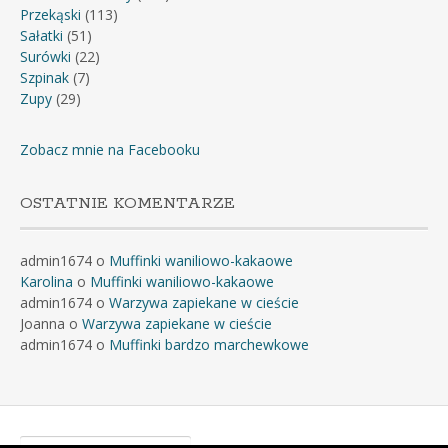
Przekąski
(113)
Sałatki
(51)
Surówki
(22)
Szpinak
(7)
Zupy
(29)
Zobacz mnie na Facebooku
OSTATNIE KOMENTARZE
admin1674
o
Muffinki waniliowo-kakaowe
Karolina
o
Muffinki waniliowo-kakaowe
admin1674
o
Warzywa zapiekane w cieście
Joanna
o
Warzywa zapiekane w cieście
admin1674
o
Muffinki bardzo marchewkowe
Szukaj: