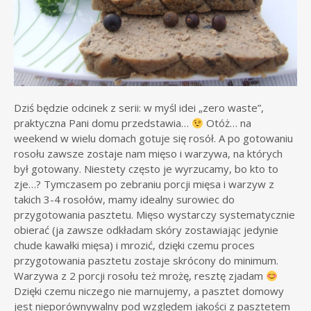
Dziś będzie odcinek z serii: w myśl idei „zero waste”,
praktyczna Pani domu przedstawia…
Otóż… na
weekend w wielu domach gotuje się rosół. A po gotowaniu
rosołu zawsze zostaje nam mięso i warzywa, na których
był gotowany. Niestety często je wyrzucamy, bo kto to
zje…? Tymczasem po zebraniu porcji mięsa i warzyw z
takich 3-4 rosołów, mamy idealny surowiec do
przygotowania pasztetu. Mięso wystarczy systematycznie
obierać (ja zawsze odkładam skóry zostawiając jedynie
chude kawałki mięsa) i mrozić, dzięki czemu proces
przygotowania pasztetu zostaje skrócony do minimum.
Warzywa z 2 porcji rosołu też mrożę, resztę zjadam
Dzięki czemu niczego nie marnujemy, a pasztet domowy
jest nieporównywalny pod względem jakości z pasztetem