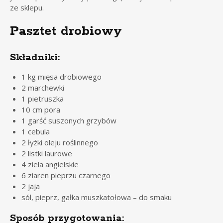
ze sklepu.
Pasztet drobiowy
Składniki:
1 kg mięsa drobiowego
2 marchewki
1 pietruszka
10 cm pora
1 garść suszonych grzybów
1 cebula
2 łyżki oleju roślinnego
2 listki laurowe
4 ziela angielskie
6 ziaren pieprzu czarnego
2 jaja
sól, pieprz, gałka muszkatołowa – do smaku
Sposób przygotowania: