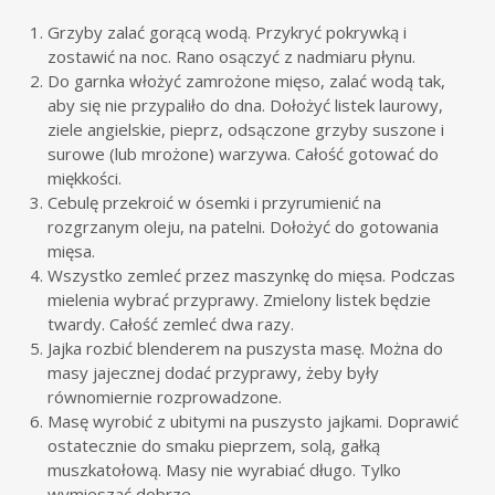
Grzyby zalać gorącą wodą. Przykryć pokrywką i
zostawić na noc. Rano osączyć z nadmiaru płynu.
Do garnka włożyć zamrożone mięso, zalać wodą tak,
aby się nie przypaliło do dna. Dołożyć listek laurowy,
ziele angielskie, pieprz, odsączone grzyby suszone i
surowe (lub mrożone) warzywa. Całość gotować do
miękkości.
Cebulę przekroić w ósemki i przyrumienić na
rozgrzanym oleju, na patelni. Dołożyć do gotowania
mięsa.
Wszystko zemleć przez maszynkę do mięsa. Podczas
mielenia wybrać przyprawy. Zmielony listek będzie
twardy. Całość zemleć dwa razy.
Jajka rozbić blenderem na puszysta masę. Można do
masy jajecznej dodać przyprawy, żeby były
równomiernie rozprowadzone.
Masę wyrobić z ubitymi na puszysto jajkami. Doprawić
ostatecznie do smaku pieprzem, solą, gałką
muszkatołową. Masy nie wyrabiać długo. Tylko
wymieszać dobrze.