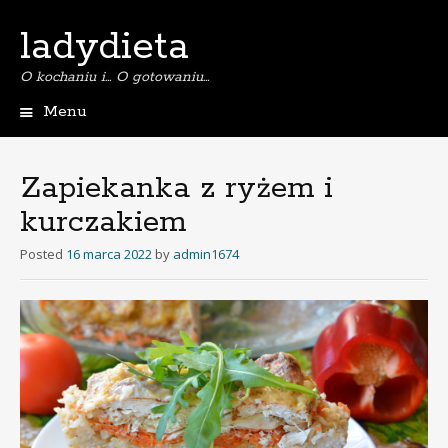
ladydieta
O kochaniu i… O gotowaniu…
Menu
S
k
i
Zapiekanka z ryżem i
p
kurczakiem
t
o
Posted
16 marca 2022
by
admin1674
c
o
n
t
e
n
t