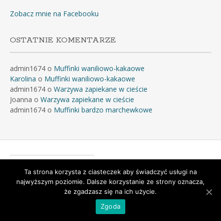
Zobacz mnie na Facebooku
OSTATNIE KOMENTARZE
admin1674
o
Muffinki waniliowo-kakaowe
Karolina
o
Muffinki waniliowo-kakaowe
admin1674
o
Warzywa zapiekane w cieście
Joanna
o
Warzywa zapiekane w cieście
admin1674
o
Muffinki bardzo marchewkowe
Szukaj:
Ta strona korzysta z ciasteczek aby świadczyć usługi na
najwyższym poziomie. Dalsze korzystanie ze strony oznacza,
że zgadzasz się na ich użycie.
Powered by
WordPress
&
Portfolio
.
Zgoda