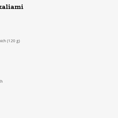
kaliami
ich (120 g)
ch