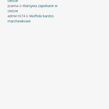
cieście
Joanna
o
Warzywa zapiekane w
cieście
admin1674
o
Muffinki bardzo
marchewkowe