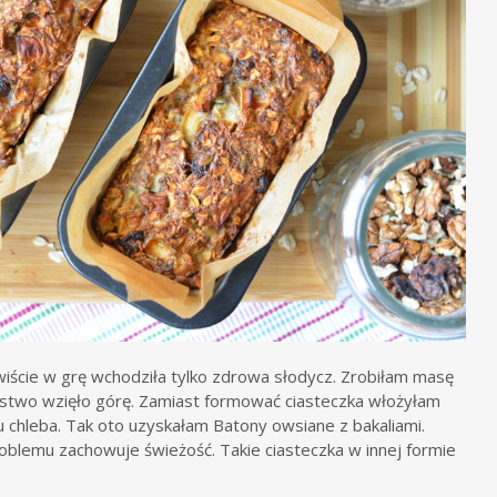
iście w grę wchodziła tylko zdrowa słodycz. Zrobiłam masę
nistwo wzięło górę. Zamiast formować ciasteczka włożyłam
 chleba. Tak oto uzyskałam Batony owsiane z bakaliami.
 problemu zachowuje świeżość. Takie ciasteczka w innej formie