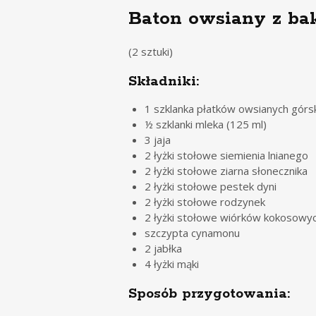
Baton owsiany z ba
(2 sztuki)
Składniki:
1 szklanka płatków owsianych górsk
½ szklanki mleka (125 ml)
3 jaja
2 łyżki stołowe siemienia lnianego
2 łyżki stołowe ziarna słonecznika
2 łyżki stołowe pestek dyni
2 łyżki stołowe rodzynek
2 łyżki stołowe wiórków kokosowy
szczypta cynamonu
2 jabłka
4 łyżki mąki
Sposób przygotowania: