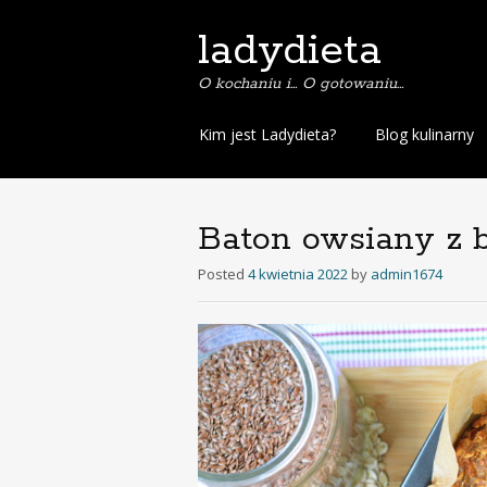
ladydieta
O kochaniu i… O gotowaniu…
S
Kim jest Ladydieta?
Blog kulinarny
k
i
p
t
Baton owsiany z 
o
c
Posted
4 kwietnia 2022
by
admin1674
o
n
t
e
n
t