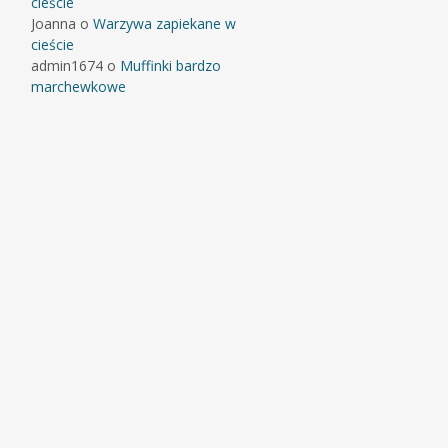
cieście
Joanna
o
Warzywa zapiekane w
cieście
admin1674
o
Muffinki bardzo
marchewkowe