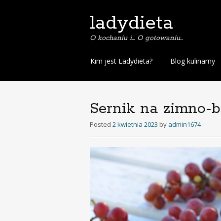
ladydieta
O kochaniu i… O gotowaniu…
S
Kim jest Ladydieta?
Blog kulinarny
k
i
p
t
Sernik na zimno-
o
c
Posted
2 kwietnia 2023
by
admin1674
o
n
t
e
n
t