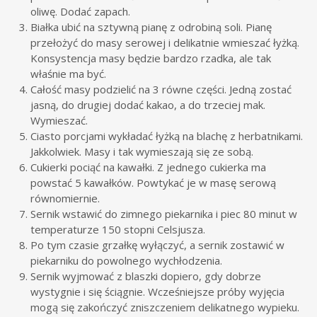
oliwę. Dodać zapach.
Białka ubić na sztywną pianę z odrobiną soli. Pianę
przełożyć do masy serowej i delikatnie wmieszać łyżką.
Konsystencja masy będzie bardzo rzadka, ale tak
właśnie ma być.
Całość masy podzielić na 3 równe części. Jedną zostać
jasną, do drugiej dodać kakao, a do trzeciej mak.
Wymieszać.
Ciasto porcjami wykładać łyżką na blachę z herbatnikami.
Jakkolwiek. Masy i tak wymieszają się ze sobą.
Cukierki pociąć na kawałki. Z jednego cukierka ma
powstać 5 kawałków. Powtykać je w masę serową
równomiernie.
Sernik wstawić do zimnego piekarnika i piec 80 minut w
temperaturze 150 stopni Celsjusza.
Po tym czasie grzałkę wyłączyć, a sernik zostawić w
piekarniku do powolnego wychłodzenia.
Sernik wyjmować z blaszki dopiero, gdy dobrze
wystygnie i się ściągnie. Wcześniejsze próby wyjęcia
mogą się zakończyć zniszczeniem delikatnego wypieku.