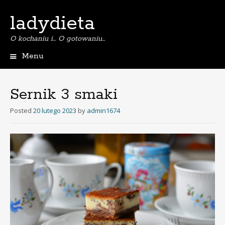
ladydieta
O kochaniu i… O gotowaniu…
Menu
S
k
i
Sernik 3 smaki
p
t
Posted
20 lutego 2023
by
admin1674
o
c
o
n
t
e
n
t