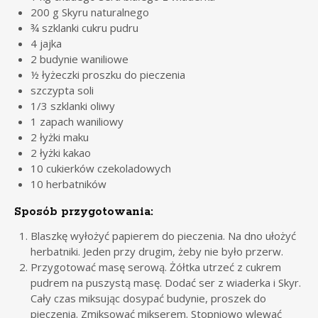
200 g Skyru naturalnego
¾ szklanki cukru pudru
4 jajka
2 budynie waniliowe
½ łyżeczki proszku do pieczenia
szczypta soli
1/3 szklanki oliwy
1 zapach waniliowy
2 łyżki maku
2 łyżki kakao
10 cukierków czekoladowych
10 herbatników
Sposób przygotowania:
Blaszkę wyłożyć papierem do pieczenia. Na dno ułożyć
herbatniki. Jeden przy drugim, żeby nie było przerw.
Przygotować masę serową. Żółtka utrzeć z cukrem
pudrem na puszystą masę. Dodać ser z wiaderka i Skyr.
Cały czas miksując dosypać budynie, proszek do
pieczenia. Zmiksować mikserem. Stopniowo wlewać