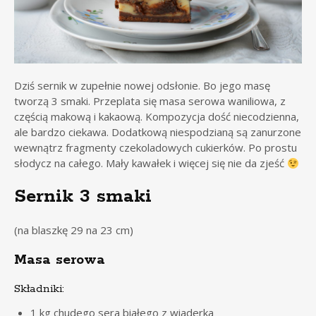
Dziś sernik w zupełnie nowej odsłonie. Bo jego masę
tworzą 3 smaki. Przeplata się masa serowa waniliowa, z
częścią makową i kakaową. Kompozycja dość niecodzienna,
ale bardzo ciekawa. Dodatkową niespodzianą są zanurzone
wewnątrz fragmenty czekoladowych cukierków. Po prostu
słodycz na całego. Mały kawałek i więcej się nie da zjeść
Sernik 3 smaki
(na blaszkę 29 na 23 cm)
Masa serowa
Składniki:
1 kg chudego sera białego z wiaderka